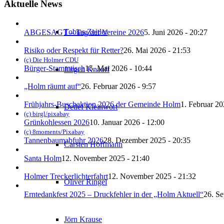
Aktuelle News
Tobias Zeitler
ABGESAGT – Tag der Vereine 2026
5. Juni 2026 - 20:27
Risiko oder Respekt für Retter?
26. Mai 2026 - 21:53
(c) Die Holmer CDU
Bürger-Stammtisch
15. Mai 2026 - 10:44
Jürgen Knauff
„Holm räumt auf“
26. Februar 2026 - 9:57
Frühjahrs-Buschaktion 2026 der Gemeinde Holm
1. Februar 20
Detlef Kleinwort
(c) birgl/pixabay
Grünkohlessen 2026
10. Januar 2026 - 12:00
(c) 8moments/Pixabay
Tannenbaumabfuhr 2026
28. Dezember 2025 - 20:35
Carsten Hoffmann
Santa Holm
12. November 2025 - 21:40
Holmer Treckerlichterfahrt
12. November 2025 - 21:32
Oliver Ringel
Erntedankfest 2025 – Druckfehler in der „Holm Aktuell“
26. Se
Jörn Krause