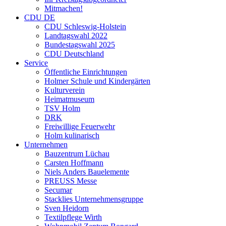
Mitmachen!
CDU DE
CDU Schleswig-Holstein
Landtagswahl 2022
Bundestagswahl 2025
CDU Deutschland
Service
Öffentliche Einrichtungen
Holmer Schule und Kindergärten
Kulturverein
Heimatmuseum
TSV Holm
DRK
Freiwillige Feuerwehr
Holm kulinarisch
Unternehmen
Bauzentrum Lüchau
Carsten Hoffmann
Niels Anders Bauelemente
PREUSS Messe
Secumar
Stacklies Unternehmensgruppe
Sven Heidorn
Textilpflege Wirth