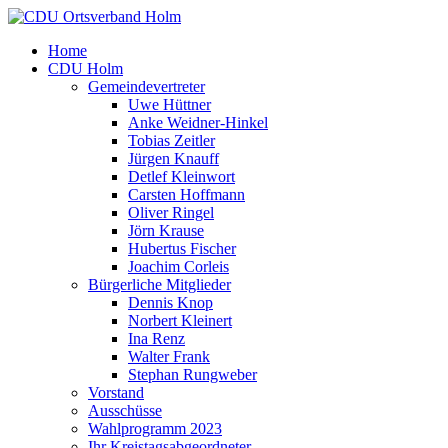
Home
CDU Holm
Gemeindevertreter
Uwe Hüttner
Anke Weidner-Hinkel
Tobias Zeitler
Jürgen Knauff
Detlef Kleinwort
Carsten Hoffmann
Oliver Ringel
Jörn Krause
Hubertus Fischer
Joachim Corleis
Bürgerliche Mitglieder
Dennis Knop
Norbert Kleinert
Ina Renz
Walter Frank
Stephan Rungweber
Vorstand
Ausschüsse
Wahlprogramm 2023
Ihr Kreistagsabgeordneter