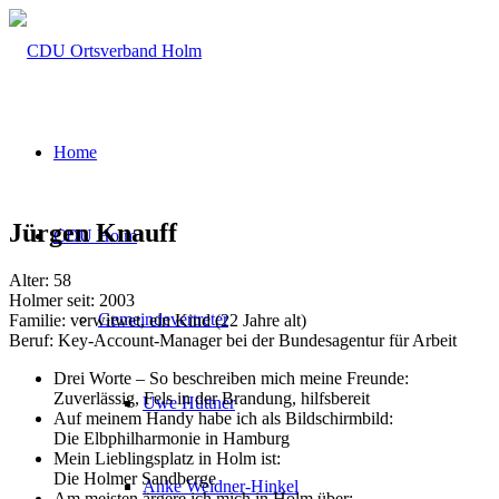
Home
Jürgen Knauff
CDU Holm
Alter: 58
Holmer seit: 2003
Gemeindevertreter
Familie: verwitwet, ein Kind (22 Jahre alt)
Beruf: Key-Account-Manager bei der Bundesagentur für Arbeit
Drei Worte – So beschreiben mich meine Freunde:
Zuverlässig, Fels in der Brandung, hilfsbereit
Uwe Hüttner
Auf meinem Handy habe ich als Bildschirmbild:
Die Elbphilharmonie in Hamburg
Mein Lieblingsplatz in Holm ist:
Die Holmer Sandberge
Anke Weidner-Hinkel
Am meisten ärgere ich mich in Holm über: