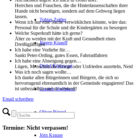
Herrchen und Frauchen, die die Hinterlassenschaften ihrer
Hunde nicht beseitigen, sondern auf dem Gehweg liegen
lassen.
Tobias Zeitler
Wenn ich nur eine Sache verwirklichen könnte, wäre das:
Personal für die Schule und die Kindergärten zu besorgen
Welche Superkraft hätte ich gerne?
Älter zu werden mit der Kraft und Gesundheit eines
Jürgen Knauff
Dreißigjährigen
Ich habe eine Vorliebe für…
Sankt Peter-Ording, gutes Essen, Fahrradfahren
Ich habe eine Abneigung gegen…
Detlef Kleinwort
Lügen, Menschen die Kriege oder Unfrieden anzetteln, Neid
Was ich noch sagen wollte…
Ich danke allen Bürgerinnen und Bürgern, die sich so
hervorragend ehrenamtlich in der Gemeinde engagieren! Das
ist unbezahlbar und so wertvoll!
Carsten Hoffmann
Email schreiben
Oliver Ringel
Termine: Nicht verpassen!
Jörn Krause