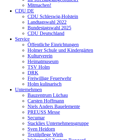
Mitmachen!
CDU DE
CDU Schleswig-Holstein
Landtagswahl 2022
Bundestagswahl 2025
CDU Deutschland
Service
Öffentliche Einrichtungen
Holmer Schule und Kindergärten
Kulturverein
Heimatmuseum
TSV Holm
DRK
Freiwillige Feuerwehr
Holm kulinarisch
Unternehmen
Bauzentrum Lüchau
Carsten Hoffmann
Niels Anders Bauelemente
PREUSS Messe
Secumar
Stacklies Unternehmensgruppe
Sven Heidorn
Textilpflege Wirth