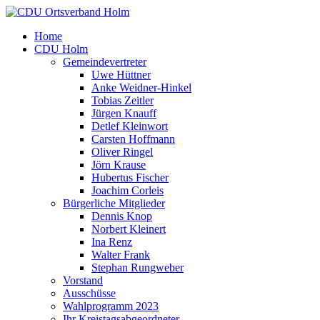
Home
CDU Holm
Gemeindevertreter
Uwe Hüttner
Anke Weidner-Hinkel
Tobias Zeitler
Jürgen Knauff
Detlef Kleinwort
Carsten Hoffmann
Oliver Ringel
Jörn Krause
Hubertus Fischer
Joachim Corleis
Bürgerliche Mitglieder
Dennis Knop
Norbert Kleinert
Ina Renz
Walter Frank
Stephan Rungweber
Vorstand
Ausschüsse
Wahlprogramm 2023
Ihr Kreistagsabgeordneter