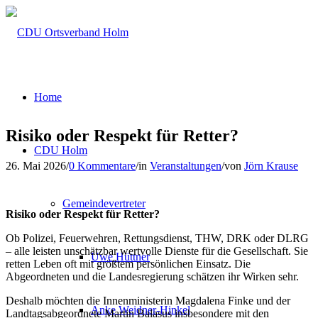
Home
Risiko oder Respekt für Retter?
CDU Holm
26. Mai 2026
/
0 Kommentare
/
in
Veranstaltungen
/
von
Jörn Krause
Gemeindevertreter
Risiko oder Respekt für Retter?
Ob Polizei, Feuerwehren, Rettungsdienst, THW, DRK oder DLRG
– alle leisten unschätzbar wertvolle Dienste für die Gesellschaft. Sie
Uwe Hüttner
retten Leben oft mit größtem persönlichen Einsatz. Die
Abgeordneten und die Landesregierung schätzen ihr Wirken sehr.
Deshalb möchten die Innenministerin Magdalena Finke und der
Anke Weidner-Hinkel
Landtagsabgeordnete Martin Balasus insbesondere mit den