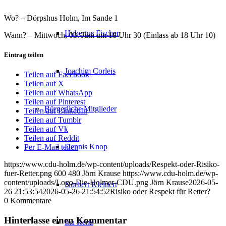
Wo? – Dörpshus Holm, Im Sande 1
Hubertus Fischer
Wann? – Mittwoch, 03. Juni um 18 Uhr 30 (Einlass ab 18 Uhr 10)
Eintrag teilen
Joachim Corleis
Teilen auf Facebook
Teilen auf X
Teilen auf WhatsApp
Teilen auf Pinterest
Bürgerliche Mitglieder
Teilen auf LinkedIn
Teilen auf Tumblr
Teilen auf Vk
Teilen auf Reddit
Dennis Knop
Per E-Mail teilen
https://www.cdu-holm.de/wp-content/uploads/Respekt-oder-Risiko-
fuer-Retter.png
600
480
Jörn Krause
https://www.cdu-holm.de/wp-
content/uploads/Logo-Die-Holmer-CDU.png
Jörn Krause
2026-05-
Norbert Kleinert
26 21:53:54
2026-05-26 21:54:52
Risiko oder Respekt für Retter?
0
Kommentare
Hinterlasse einen Kommentar
Ina Renz