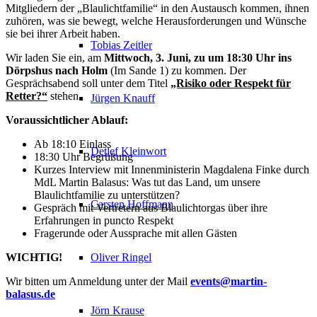
Mitgliedern der „Blaulichtfamilie“ in den Austausch kommen, ihnen
zuhören, was sie bewegt, welche Herausforderungen und Wünsche
sie bei ihrer Arbeit haben.
Tobias Zeitler
Wir laden Sie ein, am
Mittwoch, 3. Juni, zu um 18:30 Uhr ins
Dörpshus nach Holm
(Im Sande 1) zu kommen. Der
Gesprächsabend soll unter dem Titel
„Risiko oder Respekt für
Retter?“
stehen.
Jürgen Knauff
Voraussichtlicher Ablauf:
Ab 18:10 Einlass
Detlef Kleinwort
18:30 Uhr Begrüßung
Kurzes Interview mit Innenministerin Magdalena Finke durch
MdL Martin Balasus: Was tut das Land, um unsere
Blaulichtfamilie zu unterstützen?
Carsten Hoffmann
Gespräch mit Vertretern aus Blaulichtorgas über ihre
Erfahrungen in puncto Respekt
Fragerunde oder Aussprache mit allen Gästen
WICHTIG!
Oliver Ringel
Wir bitten um Anmeldung unter der Mail
events@martin-
balasus.de
Jörn Krause