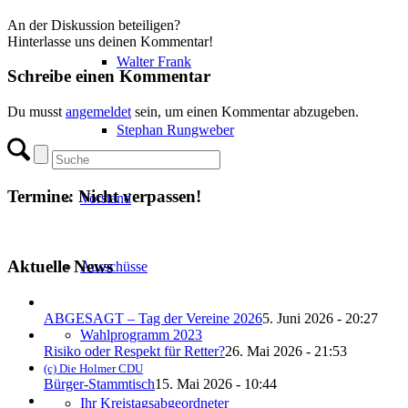
An der Diskussion beteiligen?
Hinterlasse uns deinen Kommentar!
Walter Frank
Schreibe einen Kommentar
Du musst
angemeldet
sein, um einen Kommentar abzugeben.
Stephan Rungweber
Termine: Nicht verpassen!
Vorstand
Aktuelle News
Ausschüsse
ABGESAGT – Tag der Vereine 2026
5. Juni 2026 - 20:27
Wahlprogramm 2023
Risiko oder Respekt für Retter?
26. Mai 2026 - 21:53
(c) Die Holmer CDU
Bürger-Stammtisch
15. Mai 2026 - 10:44
Ihr Kreistagsabgeordneter