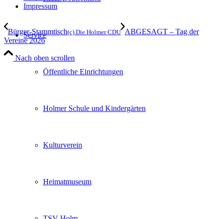
Impressum
Bürger-Stammtisch
ABGESAGT – Tag der
(c) Die Holmer CDU
Service
Vereine 2026
Nach oben scrollen
Öffentliche Einrichtungen
Holmer Schule und Kindergärten
Kulturverein
Heimatmuseum
TSV Holm