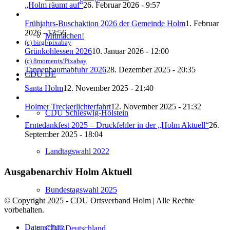
„Holm räumt auf“
26. Februar 2026 - 9:57
Frühjahrs-Buschaktion 2026 der Gemeinde Holm
1. Februar
2026 - 13:56
Mitmachen!
(c) birgl/pixabay
Grünkohlessen 2026
10. Januar 2026 - 12:00
(c) 8moments/Pixabay
Tannenbaumabfuhr 2026
28. Dezember 2025 - 20:35
CDU DE
Santa Holm
12. November 2025 - 21:40
Holmer Treckerlichterfahrt
12. November 2025 - 21:32
CDU Schleswig-Holstein
Erntedankfest 2025 – Druckfehler in der „Holm Aktuell“
26.
September 2025 - 18:04
Landtagswahl 2022
Ausgabenarchiv Holm Aktuell
Bundestagswahl 2025
© Copyright 2025 - CDU Ortsverband Holm | Alle Rechte
vorbehalten.
Datenschutz
CDU Deutschland