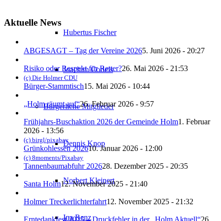
Aktuelle News
Hubertus Fischer
ABGESAGT – Tag der Vereine 2026
5. Juni 2026 - 20:27
Risiko oder Respekt für Retter?
26. Mai 2026 - 21:53
Joachim Corleis
(c) Die Holmer CDU
Bürger-Stammtisch
15. Mai 2026 - 10:44
„Holm räumt auf“
26. Februar 2026 - 9:57
Bürgerliche Mitglieder
Frühjahrs-Buschaktion 2026 der Gemeinde Holm
1. Februar
2026 - 13:56
(c) birgl/pixabay
Dennis Knop
Grünkohlessen 2026
10. Januar 2026 - 12:00
(c) 8moments/Pixabay
Tannenbaumabfuhr 2026
28. Dezember 2025 - 20:35
Norbert Kleinert
Santa Holm
12. November 2025 - 21:40
Holmer Treckerlichterfahrt
12. November 2025 - 21:32
Ina Renz
Erntedankfest 2025 – Druckfehler in der „Holm Aktuell“
26.