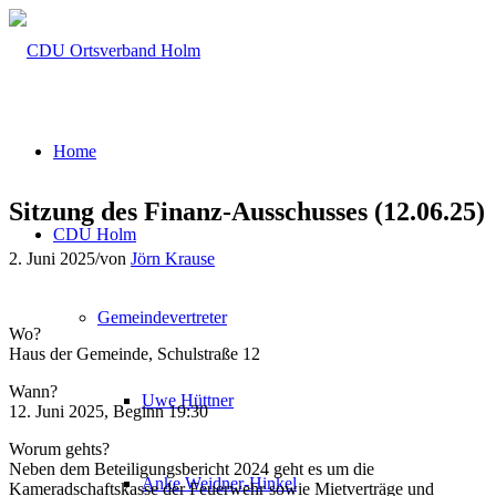
Home
Sitzung des Finanz-Ausschusses (12.06.25)
CDU Holm
2. Juni 2025
/
von
Jörn Krause
Gemeindevertreter
Wo?
Haus der Gemeinde, Schulstraße 12
Wann?
Uwe Hüttner
12. Juni 2025, Beginn 19:30
Worum gehts?
Neben dem Beteiligungsbericht 2024 geht es um die
Anke Weidner-Hinkel
Kameradschaftskasse der Feuerwehr sowie Mietverträge und