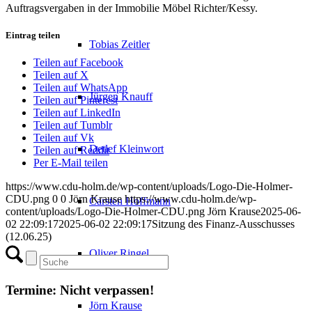
Auftragsvergaben in der Immobilie Möbel Richter/Kessy.
Eintrag teilen
Tobias Zeitler
Teilen auf Facebook
Teilen auf X
Teilen auf WhatsApp
Jürgen Knauff
Teilen auf Pinterest
Teilen auf LinkedIn
Teilen auf Tumblr
Teilen auf Vk
Detlef Kleinwort
Teilen auf Reddit
Per E-Mail teilen
https://www.cdu-holm.de/wp-content/uploads/Logo-Die-Holmer-
CDU.png
0
0
Jörn Krause
https://www.cdu-holm.de/wp-
Carsten Hoffmann
content/uploads/Logo-Die-Holmer-CDU.png
Jörn Krause
2025-06-
02 22:09:17
2025-06-02 22:09:17
Sitzung des Finanz-Ausschusses
(12.06.25)
Oliver Ringel
Termine: Nicht verpassen!
Jörn Krause