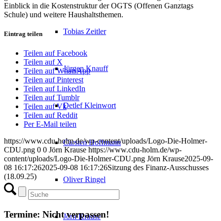
Einblick in die Kostenstruktur der OGTS (Offenen Ganztags
Schule) und weitere Haushaltsthemen.
Tobias Zeitler
Eintrag teilen
Teilen auf Facebook
Teilen auf X
Jürgen Knauff
Teilen auf WhatsApp
Teilen auf Pinterest
Teilen auf LinkedIn
Teilen auf Tumblr
Detlef Kleinwort
Teilen auf Vk
Teilen auf Reddit
Per E-Mail teilen
https://www.cdu-holm.de/wp-content/uploads/Logo-Die-Holmer-
Carsten Hoffmann
CDU.png
0
0
Jörn Krause
https://www.cdu-holm.de/wp-
content/uploads/Logo-Die-Holmer-CDU.png
Jörn Krause
2025-09-
08 16:17:26
2025-09-08 16:17:26
Sitzung des Finanz-Ausschusses
(18.09.25)
Oliver Ringel
Termine: Nicht verpassen!
Jörn Krause