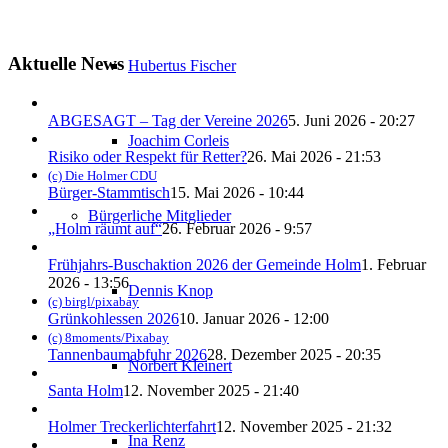
Aktuelle News
Hubertus Fischer
ABGESAGT – Tag der Vereine 2026
5. Juni 2026 - 20:27
Joachim Corleis
Risiko oder Respekt für Retter?
26. Mai 2026 - 21:53
(c) Die Holmer CDU
Bürger-Stammtisch
15. Mai 2026 - 10:44
Bürgerliche Mitglieder
„Holm räumt auf“
26. Februar 2026 - 9:57
Frühjahrs-Buschaktion 2026 der Gemeinde Holm
1. Februar
2026 - 13:56
Dennis Knop
(c) birgl/pixabay
Grünkohlessen 2026
10. Januar 2026 - 12:00
(c) 8moments/Pixabay
Tannenbaumabfuhr 2026
28. Dezember 2025 - 20:35
Norbert Kleinert
Santa Holm
12. November 2025 - 21:40
Holmer Treckerlichterfahrt
12. November 2025 - 21:32
Ina Renz