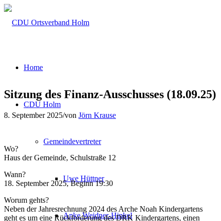
Home
Sitzung des Finanz-Ausschusses (18.09.25)
CDU Holm
8. September 2025
/
von
Jörn Krause
Gemeindevertreter
Wo?
Haus der Gemeinde, Schulstraße 12
Wann?
Uwe Hüttner
18. September 2025, Beginn 19:30
Worum gehts?
Neben der Jahresrechnung 2024 des Arche Noah Kindergartens
Anke Weidner-Hinkel
geht es um eine Rückforderung des DRK Kindergartens, einen