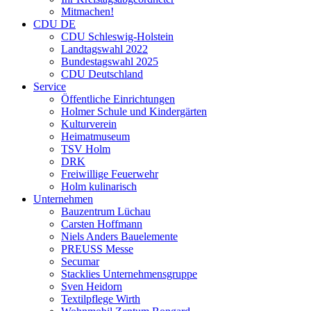
Mitmachen!
CDU DE
CDU Schleswig-Holstein
Landtagswahl 2022
Bundestagswahl 2025
CDU Deutschland
Service
Öffentliche Einrichtungen
Holmer Schule und Kindergärten
Kulturverein
Heimatmuseum
TSV Holm
DRK
Freiwillige Feuerwehr
Holm kulinarisch
Unternehmen
Bauzentrum Lüchau
Carsten Hoffmann
Niels Anders Bauelemente
PREUSS Messe
Secumar
Stacklies Unternehmensgruppe
Sven Heidorn
Textilpflege Wirth