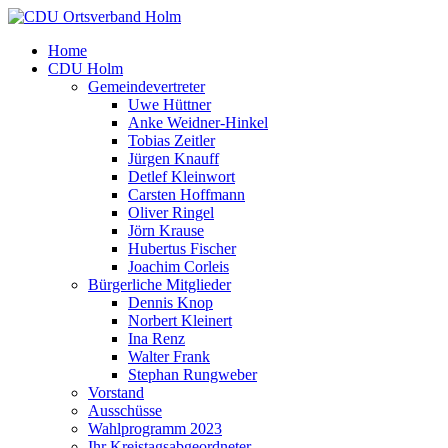
Home
CDU Holm
Gemeindevertreter
Uwe Hüttner
Anke Weidner-Hinkel
Tobias Zeitler
Jürgen Knauff
Detlef Kleinwort
Carsten Hoffmann
Oliver Ringel
Jörn Krause
Hubertus Fischer
Joachim Corleis
Bürgerliche Mitglieder
Dennis Knop
Norbert Kleinert
Ina Renz
Walter Frank
Stephan Rungweber
Vorstand
Ausschüsse
Wahlprogramm 2023
Ihr Kreistagsabgeordneter