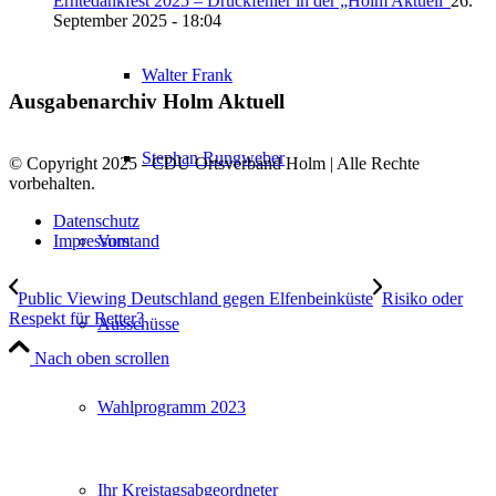
Erntedankfest 2025 – Druckfehler in der „Holm Aktuell“
26.
September 2025 - 18:04
Walter Frank
Ausgabenarchiv Holm Aktuell
Stephan Rungweber
© Copyright 2025 - CDU Ortsverband Holm | Alle Rechte
vorbehalten.
Datenschutz
Vorstand
Impressum
Public Viewing Deutschland gegen Elfenbeinküste
Risiko oder
Respekt für Retter?
Ausschüsse
Nach oben scrollen
Wahlprogramm 2023
Ihr Kreistagsabgeordneter