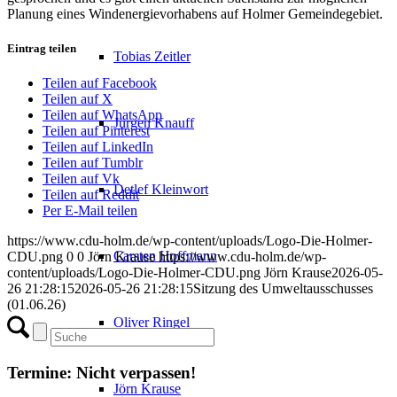
Planung eines Windenergievorhabens auf Holmer Gemeindegebiet.
Eintrag teilen
Tobias Zeitler
Teilen auf Facebook
Teilen auf X
Teilen auf WhatsApp
Jürgen Knauff
Teilen auf Pinterest
Teilen auf LinkedIn
Teilen auf Tumblr
Teilen auf Vk
Detlef Kleinwort
Teilen auf Reddit
Per E-Mail teilen
https://www.cdu-holm.de/wp-content/uploads/Logo-Die-Holmer-
Carsten Hoffmann
CDU.png
0
0
Jörn Krause
https://www.cdu-holm.de/wp-
content/uploads/Logo-Die-Holmer-CDU.png
Jörn Krause
2026-05-
26 21:28:15
2026-05-26 21:28:15
Sitzung des Umweltausschusses
(01.06.26)
Oliver Ringel
Termine: Nicht verpassen!
Jörn Krause