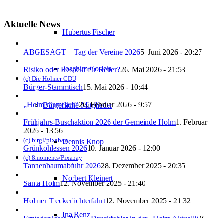
Aktuelle News
Hubertus Fischer
ABGESAGT – Tag der Vereine 2026
5. Juni 2026 - 20:27
Joachim Corleis
Risiko oder Respekt für Retter?
26. Mai 2026 - 21:53
(c) Die Holmer CDU
Bürger-Stammtisch
15. Mai 2026 - 10:44
„Holm räumt auf“
26. Februar 2026 - 9:57
Bürgerliche Mitglieder
Frühjahrs-Buschaktion 2026 der Gemeinde Holm
1. Februar
2026 - 13:56
(c) birgl/pixabay
Dennis Knop
Grünkohlessen 2026
10. Januar 2026 - 12:00
(c) 8moments/Pixabay
Tannenbaumabfuhr 2026
28. Dezember 2025 - 20:35
Norbert Kleinert
Santa Holm
12. November 2025 - 21:40
Holmer Treckerlichterfahrt
12. November 2025 - 21:32
Ina Renz