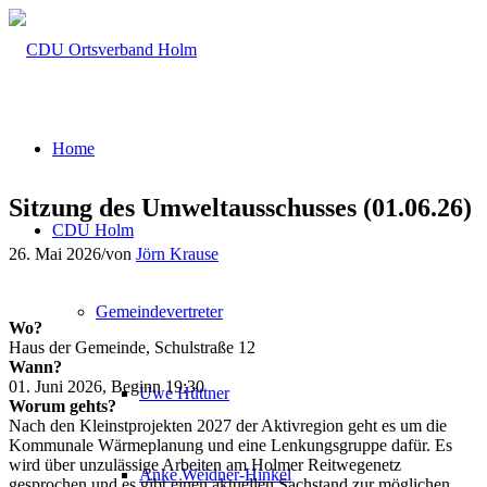
Home
Sitzung des Umweltausschusses (01.06.26)
CDU Holm
26. Mai 2026
/
von
Jörn Krause
Gemeindevertreter
Wo?
Haus der Gemeinde, Schulstraße 12
Wann?
01. Juni 2026, Beginn 19:30
Uwe Hüttner
Worum gehts?
Nach den Kleinstprojekten 2027 der Aktivregion geht es um die
Kommunale Wärmeplanung und eine Lenkungsgruppe dafür. Es
wird über unzulässige Arbeiten am Holmer Reitwegenetz
Anke Weidner-Hinkel
gesprochen und es gibt einen aktuellen Sachstand zur möglichen