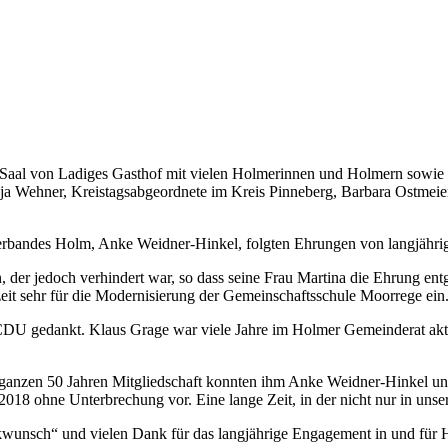
Saal von Ladiges Gasthof mit vielen Holmerinnen und Holmern sowie G
 Wehner, Kreistagsabgeordnete im Kreis Pinneberg, Barbara Ostmeier,
rbandes Holm, Anke Weidner-Hinkel, folgten Ehrungen von langjähri
 der jedoch verhindert war, so dass seine Frau Martina die Ehrung entg
eit sehr für die Modernisierung der Gemeinschaftsschule Moorrege ein
 CDU gedankt. Klaus Grage war viele Jahre im Holmer Gemeinderat ak
u ganzen 50 Jahren Mitgliedschaft konnten ihm Anke Weidner-Hinkel und 
18 ohne Unterbrechung vor. Eine lange Zeit, in der nicht nur in unsere
ückwunsch“ und vielen Dank für das langjährige Engagement in und für