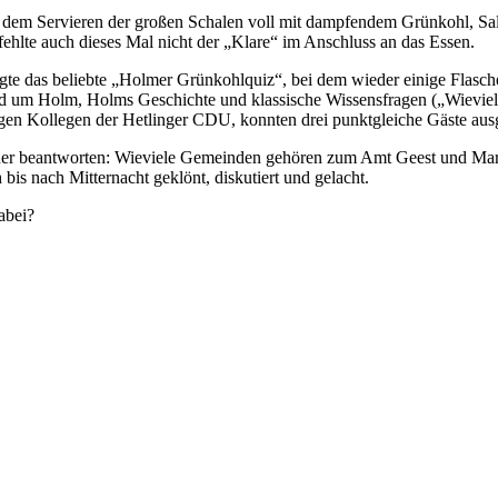
dem Servieren der großen Schalen voll mit dampfendem Grünkohl, Salzk
ehlte auch dieses Mal nicht der „Klare“ im Anschluss an das Essen.
olgte das beliebte „Holmer Grünkohlquiz“, bei dem wieder einige Flas
und um Holm, Holms Geschichte und klassische Wissensfragen („Wieviel
e jungen Kollegen der Hetlinger CDU, konnten drei punktgleiche Gäst
tner beantworten: Wieviele Gemeinden gehören zum Amt Geest und Mars
is nach Mitternacht geklönt, diskutiert und gelacht.
abei?