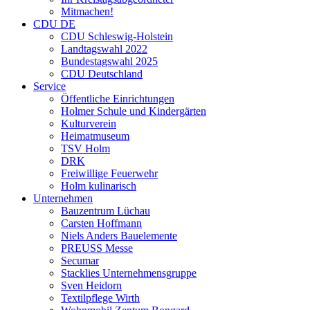
Mitmachen!
CDU DE
CDU Schleswig-Holstein
Landtagswahl 2022
Bundestagswahl 2025
CDU Deutschland
Service
Öffentliche Einrichtungen
Holmer Schule und Kindergärten
Kulturverein
Heimatmuseum
TSV Holm
DRK
Freiwillige Feuerwehr
Holm kulinarisch
Unternehmen
Bauzentrum Lüchau
Carsten Hoffmann
Niels Anders Bauelemente
PREUSS Messe
Secumar
Stacklies Unternehmensgruppe
Sven Heidorn
Textilpflege Wirth