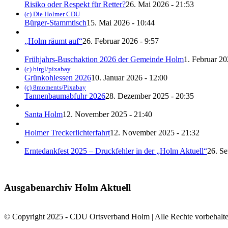
Risiko oder Respekt für Retter?
26. Mai 2026 - 21:53
(c) Die Holmer CDU
Bürger-Stammtisch
15. Mai 2026 - 10:44
„Holm räumt auf“
26. Februar 2026 - 9:57
Frühjahrs-Buschaktion 2026 der Gemeinde Holm
1. Februar 20
(c) birgl/pixabay
Grünkohlessen 2026
10. Januar 2026 - 12:00
(c) 8moments/Pixabay
Tannenbaumabfuhr 2026
28. Dezember 2025 - 20:35
Santa Holm
12. November 2025 - 21:40
Holmer Treckerlichterfahrt
12. November 2025 - 21:32
Erntedankfest 2025 – Druckfehler in der „Holm Aktuell“
26. Se
Ausgabenarchiv Holm Aktuell
© Copyright 2025 - CDU Ortsverband Holm | Alle Rechte vorbehalte