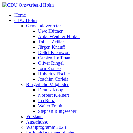
Home
CDU Holm
Gemeindevertreter
Uwe Hüttner
Anke Weidner-Hinkel
Tobias Zeitler
Jürgen Knauff
Detlef Kleinwort
Carsten Hoffmann
Oliver Ringel
Jörn Krause
Hubertus Fischer
Joachim Corleis
Bürgerliche Mitglieder
Dennis Knop
Norbert Kleinert
Ina Renz
Walter Frank
Stephan Rungweber
Vorstand
Ausschüsse
Wahlprogramm 2023
Ihr Kreistagsabgeordneter