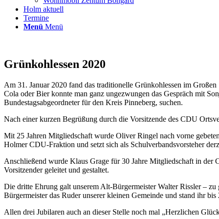
Wohnmobil Zentum Bongard
Holm aktuell
Termine
Menü
Menü
Grünkohlessen 2020
Am 31. Januar 2020 fand das traditionelle Grünkohlessen im Großen 
Cola oder Bier konnte man ganz ungezwungen das Gespräch mit Sonja
Bundestagsabgeordneter für den Kreis Pinneberg, suchen.
Nach einer kurzen Begrüßung durch die Vorsitzende des CDU Ortsve
Mit 25 Jahren Mitgliedschaft wurde Oliver Ringel nach vorne gebeten,
Holmer CDU-Fraktion und setzt sich als Schulverbandsvorsteher derz
Anschließend wurde Klaus Grage für 30 Jahre Mitgliedschaft in der
Vorsitzender geleitet und gestaltet.
Die dritte Ehrung galt unserem Alt-Bürgermeister Walter Rissler – z
Bürgermeister das Ruder unserer kleinen Gemeinde und stand ihr bis 20
Allen drei Jubilaren auch an dieser Stelle noch mal „Herzlichen Gl