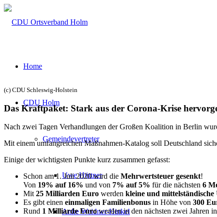
Home
(c) CDU Schleswig-Holstein
CDU Holm
Das Kraftpaket: Stark aus der Corona-Krise hervorg
Nach zwei Tagen Verhandlungen der Großen Koalition in Berlin wurde
Gemeindevertreter
Mit einem umfangreichen Maßnahmen-Katalog soll Deutschland siche
Einige der wichtigsten Punkte kurz zusammen gefasst:
Uwe Hüttner
Schon am 1. Juli 2020 wird die
Mehrwertsteuer gesenkt
!
Von
19% auf 16%
und von
7% auf 5%
für die nächsten
6 M
Mit
25 Milliarden Euro
werden
kleine und mittelständisch
Es gibt einen
einmaligen Familienbonus
in Höhe von
300 Eu
Rund
1 Milliarde Euro
werden in den nächsten zwei Jahren i
Anke Weidner-Hinkel