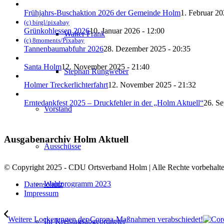
Frühjahrs-Buschaktion 2026 der Gemeinde Holm
1. Februar 20
(c) birgl/pixabay
Grünkohlessen 2026
10. Januar 2026 - 12:00
Walter Frank
(c) 8moments/Pixabay
Tannenbaumabfuhr 2026
28. Dezember 2025 - 20:35
Santa Holm
12. November 2025 - 21:40
Stephan Rungweber
Holmer Treckerlichterfahrt
12. November 2025 - 21:32
Erntedankfest 2025 – Druckfehler in der „Holm Aktuell“
26. Se
Vorstand
Ausgabenarchiv Holm Aktuell
Ausschüsse
© Copyright 2025 - CDU Ortsverband Holm | Alle Rechte vorbehalte
Wahlprogramm 2023
Datenschutz
Impressum
Weitere Lockerungen der Corona-Maßnahmen verabschiedet!
Ihr Kreistagsabgeordneter