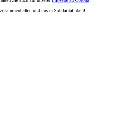
halten Sie auch auf unserer
Infoseite zu Corona
!
 zusammenhalten und uns in Solidarität üben!