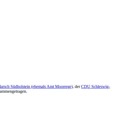
arsch Südholstein (ehemals Amt Moorrege)
, der
CDU Schleswig-
usammengetragen.