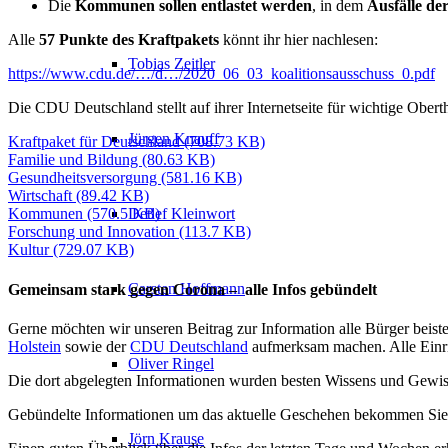
Die
Kommunen sollen entlastet werden
, in dem
Ausfälle de
Alle
57 Punkte des Kraftpakets
könnt ihr hier nachlesen:
Tobias Zeitler
https://www.cdu.de/…/d…/2020_06_03_koalitionsausschuss_0.pdf
Die CDU Deutschland stellt auf ihrer Internetseite für wichtige Ober
Jürgen Knauff
Kraftpaket für Deutschland
(708.73 KB)
Familie und Bildung
(80.63 KB)
Gesundheitsversorgung
(581.16 KB)
Wirtschaft
(89.42 KB)
Detlef Kleinwort
Kommunen
(570.5 KB)
Forschung und Innovation
(113.7 KB)
Kultur
(729.07 KB)
Carsten Hoffmann
Gemeinsam stark gegen Corona – alle Infos gebündelt
Gerne möchten wir unseren Beitrag zur Information alle Bürger beis
Holstein
sowie der
CDU Deutschland
aufmerksam machen. Alle Einri
Oliver Ringel
Die dort abgelegten Informationen wurden besten Wissens und Gewis
Gebündelte Informationen um das aktuelle Geschehen bekommen Sie
Jörn Krause