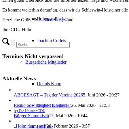
Einen guten Überblick über die Infos der letzten Tage und Wochen er
Es kommt weiterhin darauf an, dass wir als Schleswig-Holsteiner alle
Hubertus Fischer
Herzliche Grüße & Bleiben Sie gesund,
Ihre CDU Holm
Joachim Corleis
Termine: Nicht verpassen!
Bürgerliche Mitglieder
Aktuelle News
Dennis Knop
ABGESAGT – Tag der Vereine 2026
5. Juni 2026 - 20:27
Risiko oder Respekt für Retter?
26. Mai 2026 - 21:53
Norbert Kleinert
(c) Die Holmer CDU
Bürger-Stammtisch
15. Mai 2026 - 10:44
„Holm räumt auf“
26. Februar 2026 - 9:57
Ina Renz