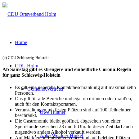
Home
(c) CDU Schleswig-Holstein
CDU Holm
Ab Samstag gibt es strengere und einheitliche Corona-Regeln
für ganz Schleswig-Holstein
Es gilt eine generelle Kontaktbeschränkung auf maximal zehn
Gemeindevertreter
Personen.
Das gilt für alle Bereiche und egal ob drinnen oder draußen,
auch für den Kontaktsportarten.
Veranstaltungen mit festen Plätzen sind auf 100 Teilnehmer
Uwe Hüttner
beschränkt.
Die Gastronomie bleibt geöffnet, abgesehen von einer
Sperrstunde zwischen 23 und 6 Uhr. In dieser Zeit darf auch
nirgendwo anders Alkohol verkauft werden.
Anke Weidner-Hinkel
Auf Märkten, in Fußgängerzonen und auf belebten Plätzen