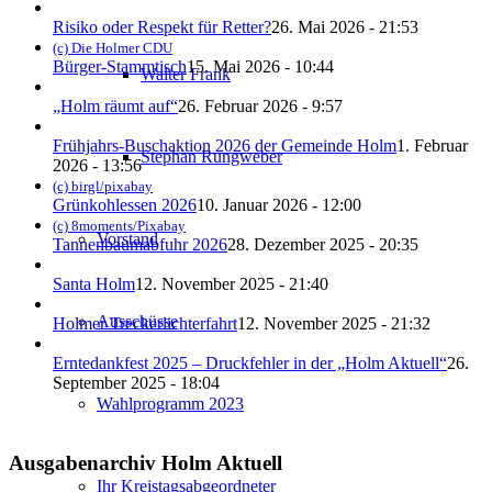
Risiko oder Respekt für Retter?
26. Mai 2026 - 21:53
(c) Die Holmer CDU
Bürger-Stammtisch
15. Mai 2026 - 10:44
Walter Frank
„Holm räumt auf“
26. Februar 2026 - 9:57
Frühjahrs-Buschaktion 2026 der Gemeinde Holm
1. Februar
Stephan Rungweber
2026 - 13:56
(c) birgl/pixabay
Grünkohlessen 2026
10. Januar 2026 - 12:00
(c) 8moments/Pixabay
Vorstand
Tannenbaumabfuhr 2026
28. Dezember 2025 - 20:35
Santa Holm
12. November 2025 - 21:40
Ausschüsse
Holmer Treckerlichterfahrt
12. November 2025 - 21:32
Erntedankfest 2025 – Druckfehler in der „Holm Aktuell“
26.
September 2025 - 18:04
Wahlprogramm 2023
Ausgabenarchiv Holm Aktuell
Ihr Kreistagsabgeordneter