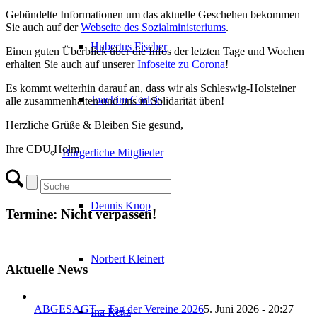
Gebündelte Informationen um das aktuelle Geschehen bekommen
Sie auch auf der
Webseite des Sozialministeriums
.
Hubertus Fischer
Einen guten Überblick über die Infos der letzten Tage und Wochen
erhalten Sie auch auf unserer
Infoseite zu Corona
!
Es kommt weiterhin darauf an, dass wir als Schleswig-Holsteiner
Joachim Corleis
alle zusammenhalten und uns in Solidarität üben!
Herzliche Grüße & Bleiben Sie gesund,
Ihre CDU Holm
Bürgerliche Mitglieder
Dennis Knop
Termine: Nicht verpassen!
Norbert Kleinert
Aktuelle News
ABGESAGT – Tag der Vereine 2026
5. Juni 2026 - 20:27
Ina Renz