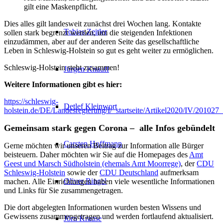
gilt eine Maskenpflicht.
Dies alles gilt landesweit zunächst drei Wochen lang. Kontakte
Tobias Zeitler
sollen stark begrenzt werden, um die steigenden Infektionen
einzudämmen, aber auf der anderen Seite das gesellschaftliche
Leben in Schleswig-Holstein so gut es geht weiter zu ermöglichen.
Schleswig-Holstein steht zusammen!
Jürgen Knauff
Weitere Informationen gibt es hier:
https://schleswig-
Detlef Kleinwort
holstein.de/DE/Landesregierung/I/_startseite/Artikel2020/IV/2010
Gemeinsam stark gegen Corona – alle Infos gebündelt
Carsten Hoffmann
Gerne möchten wir unseren Beitrag zur Information alle Bürger
beisteuern. Daher möchten wir Sie auf die Homepages des
Amt
Geest und Marsch Südholstein (ehemals Amt Moorrege)
, der
CDU
Schleswig-Holstein
sowie der
CDU Deutschland
aufmerksam
Oliver Ringel
machen. Alle Einrichtungen haben viele wesentliche Informationen
und Links für Sie zusammengetragen.
Die dort abgelegten Informationen wurden besten Wissens und
Gewissens zusammengetragen und werden fortlaufend aktualisiert.
Jörn Krause