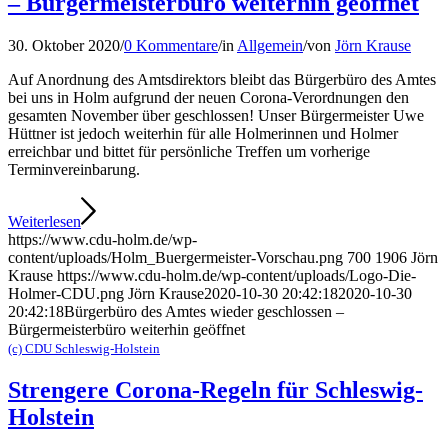
– Bürgermeisterbüro weiterhin geöffnet
30. Oktober 2020
/
0 Kommentare
/
in
Allgemein
/
von
Jörn Krause
Auf Anordnung des Amtsdirektors bleibt das Bürgerbüro des Amtes
bei uns in Holm aufgrund der neuen Corona-Verordnungen den
gesamten November über geschlossen! Unser Bürgermeister Uwe
Hüttner ist jedoch weiterhin für alle Holmerinnen und Holmer
erreichbar und bittet für persönliche Treffen um vorherige
Terminvereinbarung.
Weiterlesen
https://www.cdu-holm.de/wp-
content/uploads/Holm_Buergermeister-Vorschau.png
700
1906
Jörn
Krause
https://www.cdu-holm.de/wp-content/uploads/Logo-Die-
Holmer-CDU.png
Jörn Krause
2020-10-30 20:42:18
2020-10-30
20:42:18
Bürgerbüro des Amtes wieder geschlossen –
Bürgermeisterbüro weiterhin geöffnet
(c) CDU Schleswig-Holstein
Strengere Corona-Regeln für Schleswig-
Holstein