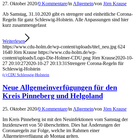
27. Oktober 2020
/
0 Kommentare
/
in
Allgemein
/
von
Jörn Krause
Ab Samstag, 31.10.2020 gibt es strengere und einheitliche Corona-
Regeln für ganz Schleswig-Holstein. Alle Anpassungen sind hier
kurz zusammengefasst
Weiterlesen
https://www.cdu-holm.de/wp-content/uploads/titel_neu.jpg
624
1640
Jörn Krause
https://www.cdu-holm.de/wp-
content/uploads/Logo-Die-Holmer-CDU.png
Jörn Krause
2020-10-
27 20:10:27
2020-10-27 20:13:31
Strengere Corona-Regeln für
Schleswig-Holstein
(c) CDU Schleswig-Holstein
Neue Allgemeinverfügungen für den
Kreis Pinneberg und Helgoland
25. Oktober 2020
/
0 Kommentare
/
in
Allgemein
/
von
Jörn Krause
Im Kreis Pinneberg ist mit den Neuinfektionen vom Samstag der
Inzidenzwert von 50 überschritten. Dies hat Änderungen der
Coronaregeln zur Folge, welche im Rahmen einer
Allgemeinverfügung ab Montag gelten.