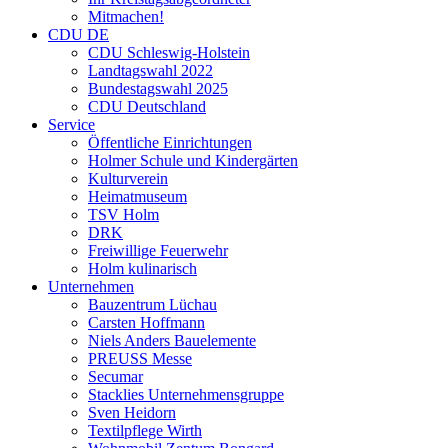
Mitmachen!
CDU DE
CDU Schleswig-Holstein
Landtagswahl 2022
Bundestagswahl 2025
CDU Deutschland
Service
Öffentliche Einrichtungen
Holmer Schule und Kindergärten
Kulturverein
Heimatmuseum
TSV Holm
DRK
Freiwillige Feuerwehr
Holm kulinarisch
Unternehmen
Bauzentrum Lüchau
Carsten Hoffmann
Niels Anders Bauelemente
PREUSS Messe
Secumar
Stacklies Unternehmensgruppe
Sven Heidorn
Textilpflege Wirth