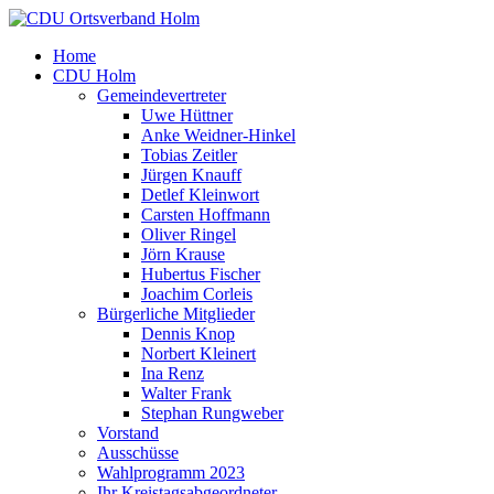
Home
CDU Holm
Gemeindevertreter
Uwe Hüttner
Anke Weidner-Hinkel
Tobias Zeitler
Jürgen Knauff
Detlef Kleinwort
Carsten Hoffmann
Oliver Ringel
Jörn Krause
Hubertus Fischer
Joachim Corleis
Bürgerliche Mitglieder
Dennis Knop
Norbert Kleinert
Ina Renz
Walter Frank
Stephan Rungweber
Vorstand
Ausschüsse
Wahlprogramm 2023
Ihr Kreistagsabgeordneter