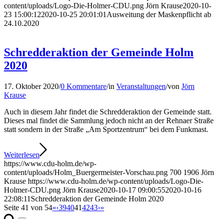
content/uploads/Logo-Die-Holmer-CDU.png
Jörn Krause
2020-10-
23 15:00:12
2020-10-25 20:01:01
Ausweitung der Maskenpflicht ab
24.10.2020
Schredderaktion der Gemeinde Holm
2020
17. Oktober 2020
/
0 Kommentare
/
in
Veranstaltungen
/
von
Jörn
Krause
Auch in diesem Jahr findet die Schredderaktion der Gemeinde statt.
Dieses mal findet die Sammlung jedoch nicht an der Rehnaer Straße
statt sondern in der Straße „Am Sportzentrum“ bei dem Funkmast.
Weiterlesen
https://www.cdu-holm.de/wp-
content/uploads/Holm_Buergermeister-Vorschau.png
700
1906
Jörn
Krause
https://www.cdu-holm.de/wp-content/uploads/Logo-Die-
Holmer-CDU.png
Jörn Krause
2020-10-17 09:00:55
2020-10-16
22:08:11
Schredderaktion der Gemeinde Holm 2020
Seite 41 von 54
«
‹
39
40
41
42
43
›
»