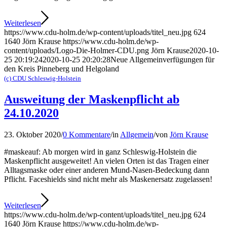
Weiterlesen
https://www.cdu-holm.de/wp-content/uploads/titel_neu.jpg
624
1640
Jörn Krause
https://www.cdu-holm.de/wp-
content/uploads/Logo-Die-Holmer-CDU.png
Jörn Krause
2020-10-
25 20:19:24
2020-10-25 20:20:28
Neue Allgemeinverfügungen für
den Kreis Pinneberg und Helgoland
(c) CDU Schleswig-Holstein
Ausweitung der Maskenpflicht ab
24.10.2020
23. Oktober 2020
/
0 Kommentare
/
in
Allgemein
/
von
Jörn Krause
#maskeauf: Ab morgen wird in ganz Schleswig-Holstein die
Maskenpflicht ausgeweitet! An vielen Orten ist das Tragen einer
Alltagsmaske oder einer anderen Mund-Nasen-Bedeckung dann
Pflicht. Faceshields sind nicht mehr als Maskenersatz zugelassen!
Weiterlesen
https://www.cdu-holm.de/wp-content/uploads/titel_neu.jpg
624
1640
Jörn Krause
https://www.cdu-holm.de/wp-