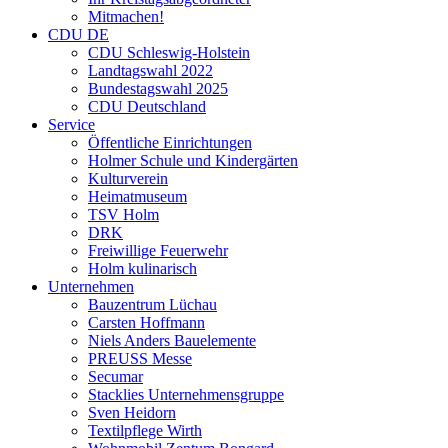
Mitmachen!
CDU DE
CDU Schleswig-Holstein
Landtagswahl 2022
Bundestagswahl 2025
CDU Deutschland
Service
Öffentliche Einrichtungen
Holmer Schule und Kindergärten
Kulturverein
Heimatmuseum
TSV Holm
DRK
Freiwillige Feuerwehr
Holm kulinarisch
Unternehmen
Bauzentrum Lüchau
Carsten Hoffmann
Niels Anders Bauelemente
PREUSS Messe
Secumar
Stacklies Unternehmensgruppe
Sven Heidorn
Textilpflege Wirth