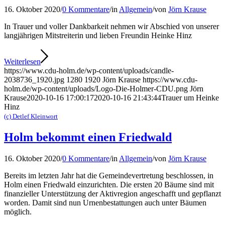
16. Oktober 2020
/
0 Kommentare
/
in
Allgemein
/
von
Jörn Krause
In Trauer und voller Dankbarkeit nehmen wir Abschied von unserer
langjährigen Mitstreiterin und lieben Freundin Heinke Hinz
Weiterlesen
https://www.cdu-holm.de/wp-content/uploads/candle-
2038736_1920.jpg
1280
1920
Jörn Krause
https://www.cdu-
holm.de/wp-content/uploads/Logo-Die-Holmer-CDU.png
Jörn
Krause
2020-10-16 17:00:17
2020-10-16 21:43:44
Trauer um Heinke
Hinz
(c) Detlef Kleinwort
Holm bekommt einen Friedwald
16. Oktober 2020
/
0 Kommentare
/
in
Allgemein
/
von
Jörn Krause
Bereits im letzten Jahr hat die Gemeindevertretung beschlossen, in
Holm einen Friedwald einzurichten. Die ersten 20 Bäume sind mit
finanzieller Unterstützung der Aktivregion angeschafft und gepflanzt
worden. Damit sind nun Urnenbestattungen auch unter Bäumen
möglich.