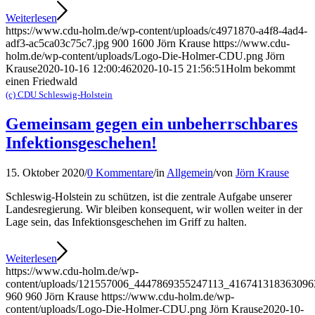
Weiterlesen
https://www.cdu-holm.de/wp-content/uploads/c4971870-a4f8-4ad4-
adf3-ac5ca03c75c7.jpg
900
1600
Jörn Krause
https://www.cdu-
holm.de/wp-content/uploads/Logo-Die-Holmer-CDU.png
Jörn
Krause
2020-10-16 12:00:46
2020-10-15 21:56:51
Holm bekommt
einen Friedwald
(c) CDU Schleswig-Holstein
Gemeinsam gegen ein unbeherrschbares
Infektionsgeschehen!
15. Oktober 2020
/
0 Kommentare
/
in
Allgemein
/
von
Jörn Krause
Schleswig-Holstein zu schützen, ist die zentrale Aufgabe unserer
Landesregierung. Wir bleiben konsequent, wir wollen weiter in der
Lage sein, das Infektionsgeschehen im Griff zu halten.
Weiterlesen
https://www.cdu-holm.de/wp-
content/uploads/121557006_4447869355247113_416741318363096
960
960
Jörn Krause
https://www.cdu-holm.de/wp-
content/uploads/Logo-Die-Holmer-CDU.png
Jörn Krause
2020-10-