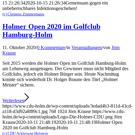
15 21:26:34
2020-10-15 21:26:34
Gemeinsam gegen ein
unbeherrschbares Infektionsgeschehen!
(c) Clemens Zimmermann
Holmer Open 2020 im Golfclub
Hamburg-Holm
11. Oktober 2020
/
0 Kommentare
/
in
Veranstaltungen
/
von
Jörn
Krause
Seit 2015 werden die Holmer Open im Golfclub Hamburg-Holm
am Lehmweg ausgetragen. Der Gewinner muss nicht Mitglied des
Golfclubs, jedoch ein Holmer Bürger sein. Heute Nachmittag
konnte sich wiederholt Dr. Holger Braune den Titel „Holmer
Meister“ sichern.
Weiterlesen
https://www.cdu-holm.de/wp-content/uploads/3edad4b3-811d-43cd-
a118-d3d92a8f89c1.jpg
768
1024
Jörn Krause
https://www.cdu-
holm.de/wp-content/uploads/Logo-Die-Holmer-CDU.png
Jörn
Krause
2020-10-11 21:48:19
2020-10-11 21:48:19
Holmer Open
2020 im Golfclub Hamburg-Holm
(c) CDU Schleswig-Holstein