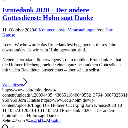
Erntedank 2020 – Der andere
Gottesdienst: Holm sagt Danke
11. Oktober 2020
/
0 Kommentare
/
in
Veranstaltungen
/
von
Jörn
Krause
Letzte Woche wurde das Erntedankfest begangen – dieses Jahr
etwas anders als wir es in Holm gewohnt sind.
Neben „Oorndank ünnerwegens“, dem mobilen Erntedankfest hat
die Holmer Kirchengemeinde einen ganz besonderen Gottesdienst
mit vielen Beteiligten ausgerichtet – aber schaut selbst!
Weiterlesen
https://www.cdu-holm.de/wp-
content/uploads/120894405_4366511640049552_376443067325641
960
960
Jörn Krause
https://www.cdu-holm.de/wp-
content/uploads/Logo-Die-Holmer-CDU.png
Jörn Krause
2020-10-
11 10:57:01
2020-10-11 10:57:01
Erntedank 2020 – Der andere
Gottesdienst: Holm sagt Danke
Seite 42 von 54
«
‹
40
41
42
43
44
›
»