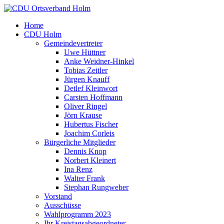
Home
CDU Holm
Gemeindevertreter
Uwe Hüttner
Anke Weidner-Hinkel
Tobias Zeitler
Jürgen Knauff
Detlef Kleinwort
Carsten Hoffmann
Oliver Ringel
Jörn Krause
Hubertus Fischer
Joachim Corleis
Bürgerliche Mitglieder
Dennis Knop
Norbert Kleinert
Ina Renz
Walter Frank
Stephan Rungweber
Vorstand
Ausschüsse
Wahlprogramm 2023
Ihr Kreistagsabgeordneter